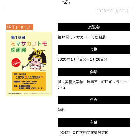
せ。
2020年01月06日
展覧会
終了しました
第16回ミマサカコドモ絵画展
会期
2020年１月7日㊋～1月26日㊐
会場
勝央美術文学館 展示室 町民ギャラリー
1・2
料金
無料
主催
（公財）美作学術文化振興財団