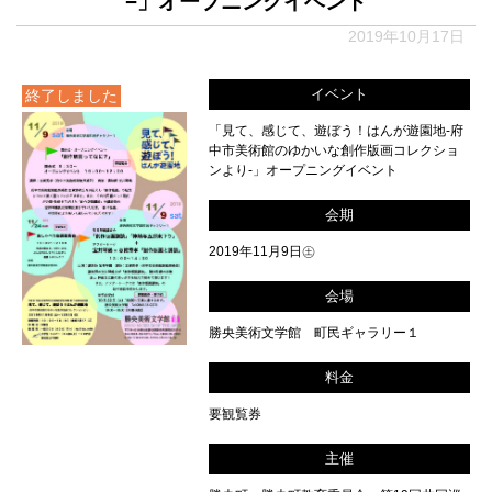
−」オープニングイベント
2019年10月17日
イベント
終了しました
「見て、感じて、遊ぼう！はんが遊園地-府
中市美術館のゆかいな創作版画コレクショ
ンより-」オープニングイベント
会期
2019年11月9日㊏
会場
勝央美術文学館 町民ギャラリー１
料金
要観覧券
主催