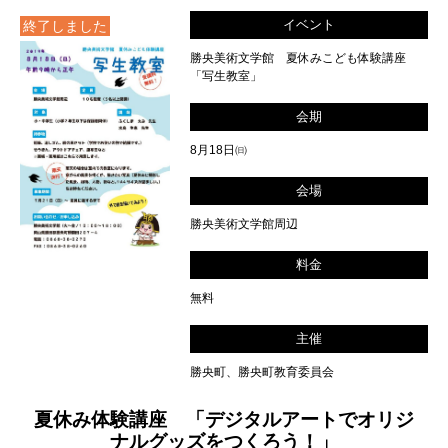
イベント
終了しました
勝央美術文学館 夏休みこども体験講座
「写生教室」
会期
8月18日㈰
会場
勝央美術文学館周辺
料金
無料
主催
勝央町、勝央町教育委員会
夏休み体験講座 「デジタルアートでオリジ
ナルグッズをつくろう！」