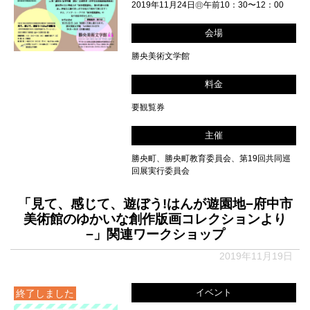
2019年11月24日㊐午前10：30〜12：00
会場
勝央美術文学館
料金
要観覧券
主催
勝央町、勝央町教育委員会、第19回共同巡
回展実行委員会
「見て、感じて、遊ぼう!はんが遊園地−府中市
美術館のゆかいな創作版画コレクションより
−」関連ワークショップ
2019年11月19日
イベント
終了しました