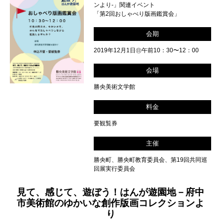
ンより-」関連イベント
「第2回おしゃべり版画鑑賞会」
会期
2019年12月1日㊐午前10：30〜12：00
会場
勝央美術文学館
料金
要観覧券
主催
勝央町、勝央町教育委員会、第19回共同巡
回展実行委員会
見て、感じて、遊ぼう！はんが遊園地－府中
市美術館のゆかいな創作版画コレクションよ
り