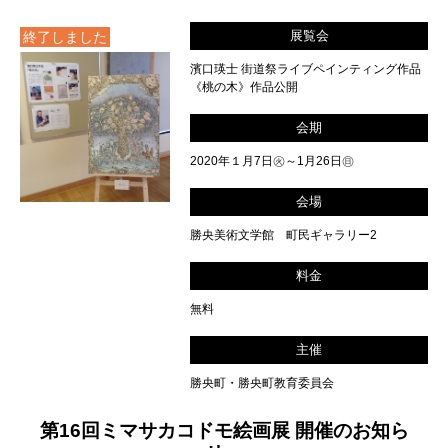
展覧会
終了しました
濱口瑛士 街道祭ライブペインティング作品
《桃の木》作品公開
会期
2020年１月7日㊋～1月26日㊐
会場
勝央美術文学館 町民ギャラリー2
料金
無料
主催
勝央町・勝央町教育委員会
第16回ミマサカコドモ絵画展 開催のお知ら