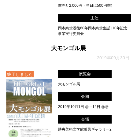
前売り2,000円（当日は500円増）
主催
岡本綺堂没後80年岡本綺堂生誕110年記念
事業実行委員会
大モンゴル展
2019年09月30日
展覧会
終了しました
大モンゴル展
会期
2019年10月1日 ㊋～14日 ㊊㊗
会場
勝央美術文学館町民ギャラリー2