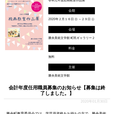
令和元年度絵画教室作品展
会期
2020年２月１６日 ㊐ ～２９日 ㊏
会場
勝央美術文学館 町民ギャラリー２
料金
無料
主催
勝央美術文学館
会計年度任用職員募集のお知らせ【募集は終
了しました。】
2020年01月30日
勝央町教育委員会では、学芸員資格をお持ちの方で、勝央美術