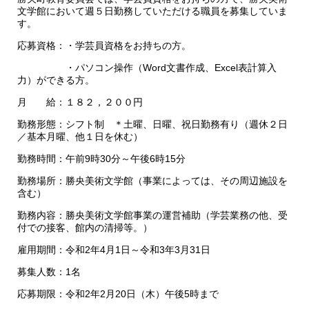
文学館において週５日勤務していただける職員を募集していま
す。
応募資格：・学芸員資格をお持ちの方。
・パソコン操作（Word文書作成、Excel表計算入
力）ができる方。
月 給：１８２，２００円
勤務形態：シフト制 ＊土曜、日曜、祝日勤務有り（週休２日
／基本月曜、他１日を休む）
勤務時間：午前9時30分～午後6時15分
勤務場所：勝央美術文学館（事業によっては、その周辺施設を
含む）
勤務内容：勝央美術文学館事業の運営補助（学芸業務の他、受
付での接客、館内の清掃等。）
雇用期間：令和2年4月1日～令和3年3月31日
募集人数：1名
応募期限：令和2年2月20日（木）午後5時まで