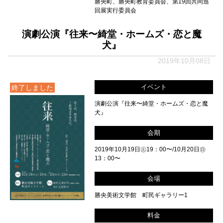
勝央町、勝央町教育委員会、第19回共同巡
回展実行委員会
演劇公演『往来〜綺堂・ホームズ・恋と魔
犬』
2019年10月08日
イベント
終了しました
演劇公演『往来〜綺堂・ホームズ・恋と魔
犬』
会期
2019年10月19日㊏19：00〜/10月20日㊐
13：00〜
会場
勝央美術文学館 町民ギャラリー1
料金