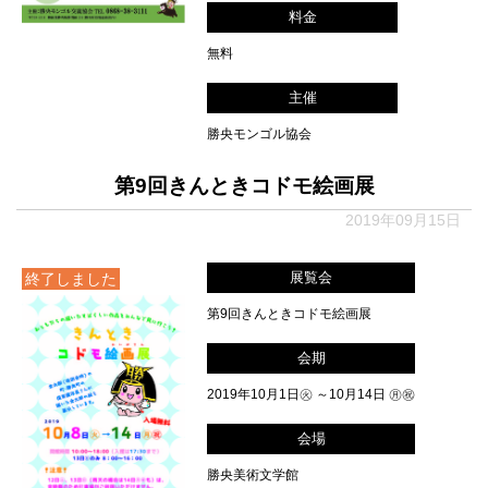
料金
無料
主催
勝央モンゴル協会
第9回きんときコドモ絵画展
2019年09月15日
展覧会
終了しました
第9回きんときコドモ絵画展
会期
2019年10月1日㊋ ～10月14日 ㊊㊗
会場
勝央美術文学館