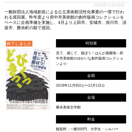
2019年11月25日
一般財団法人地域創造による公立美術館活性化事業の一環で行わ
れる巡回展。昨年度より府中市美術館の創作版画コレクションを
ベースに企画準備を実施し、4月より上田市、安城市、掛川市、須
坂市、勝央町の順で巡回。
特別展
終了しました
見て、感じて、遊ぼう！はんが遊園地－府
中市美術館のゆかいな創作版画コレクショ
ンより‐
会期
2019年11月9日㊏〜12月1日㊐
会場
勝央美術文学館
料金
観覧料：一般500円、大学生・シルバー