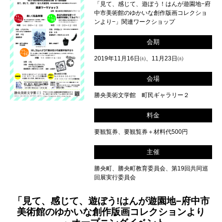
「見て、感じて、遊ぼう！はんが遊園地−府
中市美術館のゆかいな創作版画コレクショ
ンより−」関連ワークショップ
会期
2019年11月16日㈯、11月23日㈯
会場
勝央美術文学館 町民ギャラリー２
料金
要観覧券、要観覧券＋材料代500円
主催
勝央町、勝央町教育委員会、第19回共同巡
回展実行委員会
「見て、感じて、遊ぼう!はんが遊園地−府中市
美術館のゆかいな創作版画コレクションより