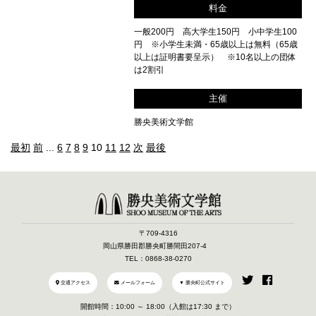
料金
一般200円 高大学生150円 小中学生100
円 ※小学生未満・65歳以上は無料（65歳
以上は証明書要呈示） ※10名以上の団体
は2割引
主催
勝央美術文学館
最初
前
...
6
7
8
9
10
11
12
次
最後
〒709-4316
岡山県勝田郡勝央町勝間田207-4
TEL：0868-38-0270
交通アクセス
メールフォーム
▼ 勝央町公式サイト
開館時間：10:00 ～ 18:00（入館は17:30 まで）