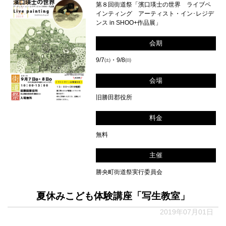
第８回街道祭「濱口瑛士の世界 ライブペ
インティング アーティスト・イン･レジデ
ンス in SHOO+作品展」
会期
9/7㈯・9/8㈰
会場
旧勝田郡役所
料金
無料
主催
勝央町街道祭実行委員会
夏休みこども体験講座「写生教室」
2019年07月01日