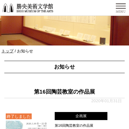
このページの本文へ
現
トップ
/
お知らせ
在
の
お知らせ
位
置：
第16回陶芸教室の作品展
2020年01月31日
企画展
終了しました
第16回陶芸教室の作品展