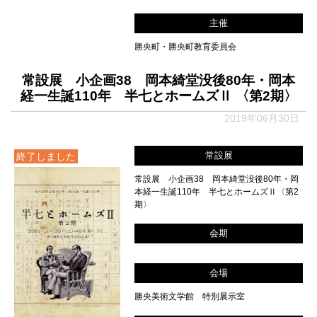
主催
勝央町・勝央町教育委員会
常設展 小企画38 岡本綺堂没後80年・岡本
経一生誕110年 半七とホームズⅡ 〈第2期〉
2019年06月30日
常設展
終了しました
常設展 小企画38 岡本綺堂没後80年・岡
本経一生誕110年 半七とホームズⅡ〈第2
期〉
会期
会場
勝央美術文学館 特別展示室