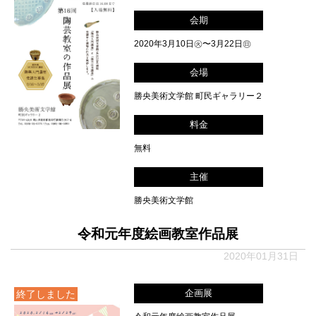
会期
2020年3月10日㊋〜3月22日㊐
会場
勝央美術文学館 町民ギャラリー２
料金
無料
主催
勝央美術文学館
令和元年度絵画教室作品展
2020年01月31日
企画展
終了しました