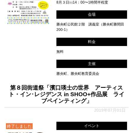
8月３日㈯14：00〜1時間半程度
会場
勝央町公民館２階 講義室（勝央町勝間田
200-1）
料金
無料
主催
勝央町、勝央町教育委員会
第８回街道祭「濱口瑛士の世界 アーティス
ト・イン･レジデンス in SHOO+作品展 ライ
ブペインティング」
2019年07月01日
イベント
終了しました