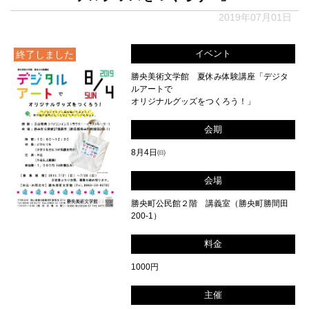
2019年07月01日
イベント
終了しました
勝央美術文学館 夏休み体験講座「デジタ
ルアートで
オリジナルグッズをつくろう！」
会期
8月4日㈰
会場
勝央町公民館２階 講義室（勝央町勝間田
200-1）
料金
1000円
主催