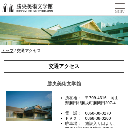
このページの本文へ
現
トップ
/
交通アクセス
在
の
交通アクセス
位
置：
勝央美術文学館
所在地： 〒709-4316 岡山
県勝田郡勝央町勝間田207-4
電 話： 0868-38-0270
ＦＡＸ： 0868-38-0260
駐車場： 施設入り口より、