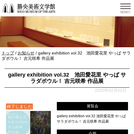
このページの本文へ
現
トップ
/
お知らせ
/
gallery exhibition vol.32 池田愛花里 やっぱ サラ
在
ダボウル！ 吉元咲希 作品展
の
位
gallery exhibition vol.32 池田愛花里 やっぱ サ
置：
ラダボウル！ 吉元咲希 作品展
2020年02月01日
展覧会
終了しました
gallery exhibition vol.32 池田愛花里 やっぱ
サラダボウル！ 吉元咲希 作品展
会期