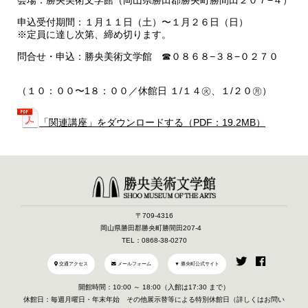
申込受付期間：１月１１日（土）〜１月２６日（日）
※定員に達し次第、締め切ります。
問合せ・申込：勝央美術文学館 ☎０８６８−３８−０２７０
（１０：００〜1８：００／休館日 １/１４㊋、１/２０㊊）
「関連講座」をダウンロードする（PDF：19.2MB）
〒709-4316
岡山県勝田郡勝央町勝間田207-4
TEL：0868-38-0270
交通アクセス
メールフォーム
▼ 勝央町公式サイト
開館時間：10:00 ～ 18:00（入館は17:30 まで）
休館日：毎週月曜日・年末年始 その他展示替等による特別休館日（詳しくはお問い