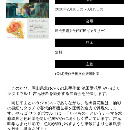
2020年2月16日㊐〜3月15日㊐
会場
勝央美術文学館町民ギャラリー1
料金
無料
主催
(公財)美作学術文化振興財団
このたび、岡山県北ゆかりの若手作家 池田愛花里 やっぱ サ
ラダボウル！ 吉元咲希を紹介する展覧会を開催します。
同じ平面というジャンルでありながら、池田愛花里は、油彩
の微細なタッチで妄想的有機世界を圧倒的迫力で具現化しま
す。やっぱ サラダボウル！は、「たべもの」というテーマを水
彩絵具と色鉛筆を使い色鮮やかに瑞々しく描いています。吉元
咲希もまた油彩で、色彩が溶け出すような筆致により心象風景
を丹念に描きあげます。