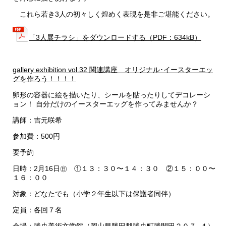
これら若き3人の初々しく煌めく表現を是非ご堪能ください。
「3人展チラシ」をダウンロードする（PDF：634kB）
gallery exhibition vol.32 関連講座 オリジナル･イースターエッ
グを作ろう！！！！
卵形の容器に絵を描いたり、シールを貼ったりしてデコレーシ
ョン！ 自分だけのイースターエッグを作ってみませんか？
講師：吉元咲希
参加費：500円
要予約
日時：2月16日㊐ ①１３：３０〜１４：３０ ②１５：００〜
１６：００
対象：どなたでも（小学２年生以下は保護者同伴）
定員：各回７名
会場：勝央美術文学館（岡山県勝田郡勝央町勝間田２０７−４）