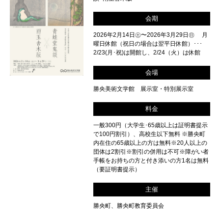
会期
2026年2月14日㊏〜2026年3月29日㊐ 月
曜日休館（祝日の場合は翌平日休館）･･･
2/23(月･祝)は開館し、2/24（火）は休館
会場
勝央美術文学館 展示室・特別展示室
料金
一般300円（大学生･65歳以上は証明書提示
で100円割引）、高校生以下無料 ※勝央町
内在住の65歳以上の方は無料※20人以上の
団体は2割引※割引の併用は不可※障がい者
手帳をお持ちの方と付き添いの方1名は無料
（要証明書提示）
主催
勝央町、勝央町教育委員会