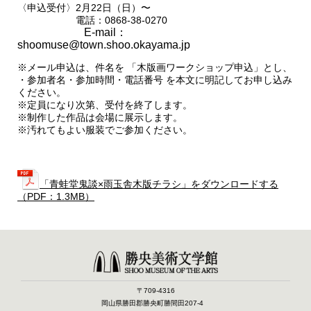
〈申込受付〉2月22日（日）〜
電話：0868-38-0270
E-mail：
shoomuse@town.shoo.okayama.jp
※メール申込は、件名を 「木版画ワークショップ申込」とし、
・参加者名・参加時間・電話番号 を本文に明記してお申し込み
ください。
※定員になり次第、受付を終了します。
※制作した作品は会場に展示します。
※汚れてもよい服装でご参加ください。
「青蛙堂鬼談×雨玉舎木版チラシ」をダウンロードする
（PDF：1.3MB）
〒709-4316
岡山県勝田郡勝央町勝間田207-4