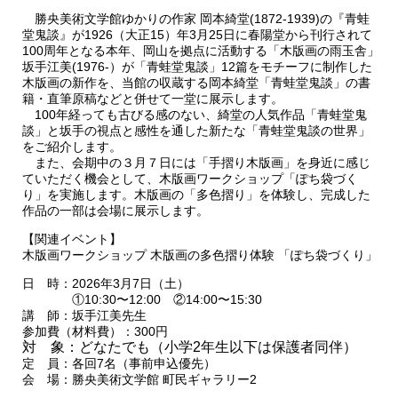
勝央美術文学館ゆかりの作家 岡本綺堂(1872-1939)の『青蛙
堂鬼談』が1926（大正15）年3月25日に春陽堂から刊行されて
100周年となる本年、岡山を拠点に活動する「木版画の雨玉舎」
坂手江美(1976-）が「青蛙堂鬼談」12篇をモチーフに制作した
木版画の新作を、当館の収蔵する岡本綺堂「青蛙堂鬼談」の書
籍・直筆原稿などと併せて一堂に展示します。
100年経っても古びる感のない、綺堂の人気作品「青蛙堂鬼
談」と坂手の視点と感性を通した新たな「青蛙堂鬼談の世界」
をご紹介します。
また、会期中の３月７日には「手摺り木版画」を身近に感じ
ていただく機会として、木版画ワークショップ「ぽち袋づく
り」を実施します。木版画の「多色摺り」を体験し、完成した
作品の一部は会場に展示します。
【関連イベント】
木版画ワークショップ 木版画の多色摺り体験 「ぽち袋づくり」
日 時：2026年3月7日（土）
①10:30〜12:00 ②14:00〜15:30
講 師：坂手江美先生
参加費（材料費）：300円
対 象：どなたでも（小学2年生以下は保護者同伴）
定 員：各回7名（事前申込優先）
会 場：勝央美術文学館 町民ギャラリー2