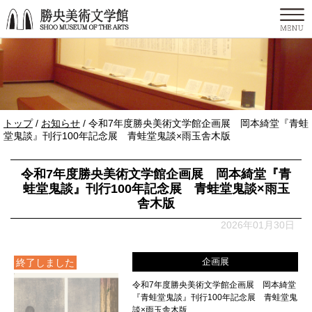
このページの本文へ
現
トップ
/
お知らせ
/
令和7年度勝央美術文学館企画展 岡本綺堂『青蛙
在
堂鬼談』刊行100年記念展 青蛙堂鬼談×雨玉舎木版
の
位
令和7年度勝央美術文学館企画展 岡本綺堂『青
置：
蛙堂鬼談』刊行100年記念展 青蛙堂鬼談×雨玉
舎木版
2026年01月30日
企画展
終了しました
令和7年度勝央美術文学館企画展 岡本綺堂
『青蛙堂鬼談』刊行100年記念展 青蛙堂鬼
談×雨玉舎木版