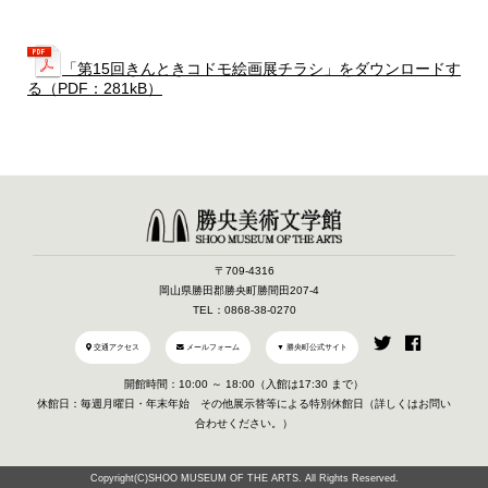
「第15回きんときコドモ絵画展チラシ」をダウンロードす
る（PDF：281kB）
〒709-4316
岡山県勝田郡勝央町勝間田207-4
TEL：0868-38-0270
交通アクセス
メールフォーム
▼ 勝央町公式サイト
開館時間：10:00 ～ 18:00（入館は17:30 まで）
休館日：毎週月曜日・年末年始 その他展示替等による特別休館日（詳しくはお問い
合わせください。）
Copyright(C)SHOO MUSEUM OF THE ARTS. All Rights Reserved.