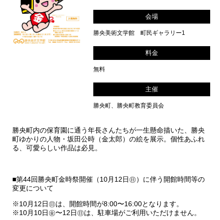
会場
勝央美術文学館 町民ギャラリー1
料金
無料
主催
勝央町、勝央町教育委員会
勝央町内の保育園に通う年長さんたちが一生懸命描いた、勝央
町ゆかりの人物・坂田公時（金太郎）の絵を展示。個性あふれ
る、可愛らしい作品は必見。
■第44回勝央町金時祭開催（10月12日㊐）に伴う開館時間等の
変更について
※10月12日㊐は、開館時間が8:00〜16:00となります。
※10月10日㊎〜12日㊐は、駐車場がご利用いただけません。