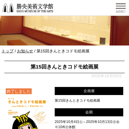
このページの本文へ
現
トップ
/
お知らせ
/
第15回きんときコドモ絵画展
在
の
第15回きんときコドモ絵画展
位
置：
2025年10月03日
企画展
終了しました
第15回きんときコドモ絵画展
会期
2025年10月4日㊏～2025年10月13日㊊㊗
※10/6㊊休館