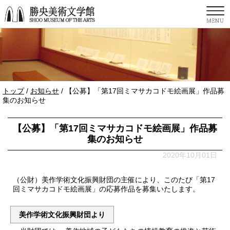
このページの本文へ
現
トップ
/
お知らせ
/
【公募】「第17回ミマサカコドモ絵画展」作品募
在
集のお知らせ
の
位
【公募】「第17回ミマサカコドモ絵画展」作品募
置：
集のお知らせ
2020年10月01日
（公財）美作学術文化振興財団の主催により、このたび「第17
回ミマサカコドモ絵画展」の応募作品を募集いたします。
美作学術文化振興財団より