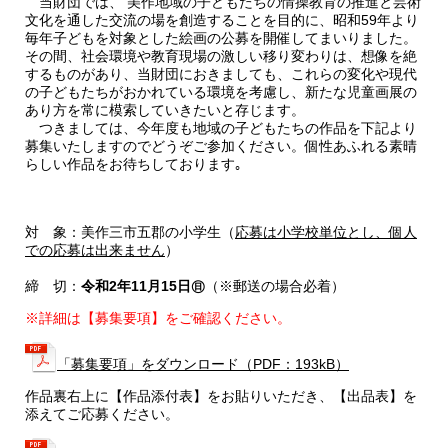
当財団では、 美作地域の子どもたちの情操教育の推進と芸術
文化を通した交流の場を創造することを目的に、昭和59年より
毎年子どもを対象とした絵画の公募を開催してまいりました。
その間、社会環境や教育現場の激しい移り変わりは、想像を絶
するものがあり、当財団におきましても、これらの変化や現代
の子どもたちがおかれている環境を考慮し、新たな児童画展の
あり方を常に模索していきたいと存じます。
つきましては、今年度も地域の子どもたちの作品を下記より
募集いたしますのでどうぞご参加ください。個性あふれる素晴
らしい作品をお待ちしております｡
対 象：美作三市五郡の小学生（
応募は小学校単位とし、個人
での応募は出来ません
）
締 切：
令和2年11月15日㊐
（※郵送の場合必着）
※詳細は【募集要項】をご確認ください。
「募集要項」をダウンロード（PDF：193kB）
作品裏右上に【作品添付表】をお貼りいただき、【出品表】を
添えてご応募ください。