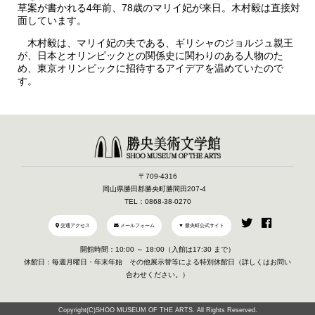
草案が書かれる4年前、78歳のマリイ妃が来日。木村毅は直接対
面しています。
木村毅は、マリイ妃の夫である、ギリシャのジョルジュ親王
が、日本とオリンピックとの関係史に関わりのある人物のた
め、東京オリンピックに招待するアイデアを温めていたので
す。
〒709-4316
岡山県勝田郡勝央町勝間田207-4
TEL：0868-38-0270
交通アクセス
メールフォーム
▼ 勝央町公式サイト
開館時間：10:00 ～ 18:00（入館は17:30 まで）
休館日：毎週月曜日・年末年始 その他展示替等による特別休館日（詳しくはお問い
合わせください。）
Copyright(C)SHOO MUSEUM OF THE ARTS. All Rights Reserved.