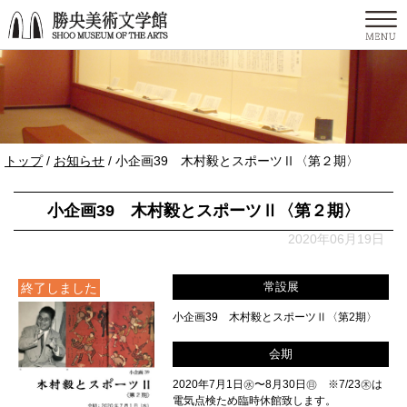
このページの本文へ
現
トップ
/
お知らせ
/
小企画39 木村毅とスポーツⅡ〈第２期〉
在
の
小企画39 木村毅とスポーツⅡ〈第２期〉
位
置：
2020年06月19日
常設展
終了しました
小企画39 木村毅とスポーツⅡ〈第2期〉
会期
2020年7月1日㊌〜8月30日㊐ ※7/23㊍は
電気点検ため臨時休館致します。