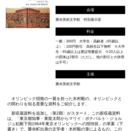
会場
勝央美術文学館 特別展示室
料金
一般：300円 大学生・高齢者（65歳以
上）：100円割引 高校生以下無料 ※大学
生・65歳以上は要証明書提示 ※20人以上
の団体は2割引（ただし、他の割引との併用
は不可）
主催
勝央美術文学館
オリンピック招致の一翼を担った木村毅の、オリンピックと
の関わりを知る貴重な資料をご紹介します。
新収蔵資料を追加し〈第2期〉がスタート。この新収蔵資料
は、「東京都知事・東龍太郎からマリイ・ボナパルト・ジョル
ジュ妃殿下宛1964年東京オリンピックへの招待状」の草案（下
書き）で、勝央町出身の文学者・木村毅の筆によるもの。この