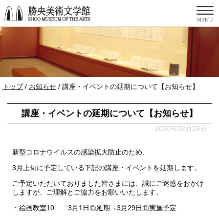
このページの本文へ
現
トップ
/
お知らせ
/
講座・イベントの延期について【お知らせ】
在
の
講座・イベントの延期について【お知らせ】
位
置：
2020年02月28日
新型コロナウイルスの感染拡大防止のため、
3月上旬に予定している下記の講座・イベントを延期します。
ご予定いただいておりました皆さまには、誠にご迷惑をおかけ
しますが、ご理解とご協力をお願いいたします。
・絵画教室10 3月1日㊐延期→
3月29日㊐実施予定