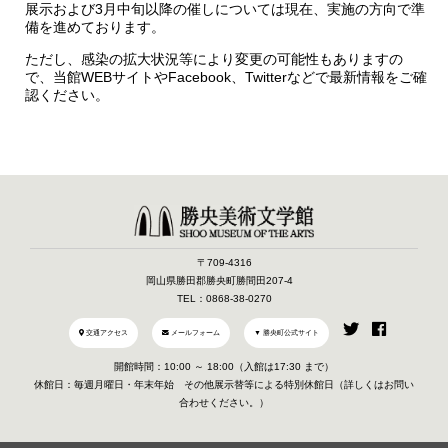
展示および3月中旬以降の催しについては現在、実施の方向で準
備を進めております。
ただし、感染の拡大状況等により変更の可能性もありますの
で、当館WEBサイトやFacebook、Twitterなどで最新情報をご確
認ください。
〒709-4316
岡山県勝田郡勝央町勝間田207-4
TEL：0868-38-0270
交通アクセス
メールフォーム
▼ 勝央町公式サイト
開館時間：10:00 ～ 18:00（入館は17:30 まで）
休館日：毎週月曜日・年末年始 その他展示替等による特別休館日（詳しくはお問い
合わせください。）