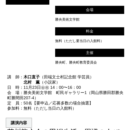
会場
勝央美術文学館
料金
無料（ただし要当日の入館料）
主催
勝央町、勝央町教育委員会
講 師：
木口直子
（田端文士村記念館 学芸員）
北村 薫
（小説家）
日 時：11月23日㊎㊗ 14：00〜16：00
会 場：勝央美術文学館 町民ギャラリー1（岡山県勝田郡勝央
町勝間田207-4）
定 員：50名【要申込／応募多数の場合抽選】
参加料：無料（ただし当日の入館料）
講演内容