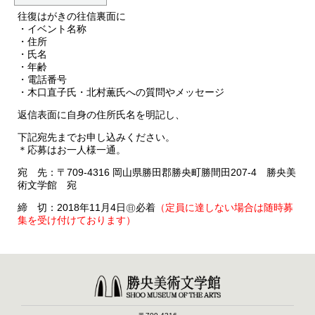
往復はがきの往信裏面に
・イベント名称
・住所
・氏名
・年齢
・電話番号
・木口直子氏・北村薫氏への質問やメッセージ
返信表面に自身の住所氏名を明記し、
下記宛先までお申し込みください。
＊応募はお一人様一通。
宛 先：〒709-4316 岡山県勝田郡勝央町勝間田207-4 勝央美
術文学館 宛
締 切：2018年11月4日㊐必着
（定員に達しない場合は随時募
集を受け付けております）