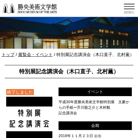
このページの本文へ
現
トップ
/
展覧会・イベント
/
特別展記念講演会（木口直子、北村薫）
在
の
特別展記念講演会（木口直子、北村薫）
位
置：
イベント
終了しました
平成30年度勝央美術文学館特別展 文豪か
らの手紙ー芥川龍之介と木村毅
記念講演会
会期
2018年１１月２３日 ㊎㊗