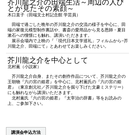
芥川龍之介の田端生活～周辺の人び
とが見たその素顔～
木口直子（田端文士村記念館 学芸員）
田端で過ごした晩年の芥川龍之介の交流の様子を中心に、田
端の家復元模型制作裏話や、書斎の愛用品から見る恩師・夏目
漱石への憧憬にも触れ、講演いただきます。
展示会場内で上映の『「現代日本文学巡礼」フィルムから−芥
川龍之介、田端にて』とあわせてお楽しみください。
芥川龍之介を中心として
北村薫（小説家）
芥川龍之介自身、またその創作作品について、芥川龍之介の
王朝物『六の宮の姫君』を中心に、北村薫氏の『六の宮の姫
君』（東京創元社／芥川龍之介を掘り下げた文豪ミステリー）
にも触れながら講演いただきます。
北村薫氏『六の宮の姫君』『太宰治の辞書』等をお読みの
上、ご参加下さい。
講演会申込方法