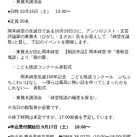
・東雅夫講演会
●日時:10月15日（土） 13:30〜
●定員:20名
岡本綺堂の生誕日である10月15日㊏に、アンソロジスト・文芸
評論家の東雅夫（ひがし・まさお）氏をお迎えして、｢綺堂生誕
祭｣と題し、下記のイベントを開催します。
・東雅夫が読む岡本綺堂 【朗読作品】岡本綺堂 作『青蛙堂
鬼談』より「猿の眼」
・こども怪談コンクール表彰式
岡本綺堂生誕150年記念 こども怪談コンクール ぷちぶ
ちこわいはなし —僕らは最高に怖い話を作ってしまったかも
しれない— 表彰式
・東雅夫講演会 「綺堂怪談の極意を探る!」
※当日の観覧券が必要です。
※終了時間は未定ですが、17:00前後を予定しています。
●
申込受付開始日:9月17日（土） 10:00〜
●申込先:勝央美術文学館 ☎0868-38-0270（10:00〜18:00/月曜