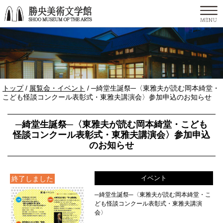
このページの本文へ
現
トップ
/
展覧会・イベント
/
─綺堂生誕祭─〈東雅夫が読む岡本綺堂・
在
こども怪談コンクール表彰式・東雅夫講演会〉参加申込のお知らせ
の
位
─綺堂生誕祭─〈東雅夫が読む岡本綺堂・こども
置：
怪談コンクール表彰式・東雅夫講演会〉参加申込
のお知らせ
イベント
終了しました
─綺堂生誕祭─〈東雅夫が読む岡本綺堂・こ
ども怪談コンクール表彰式・東雅夫講演
会〉