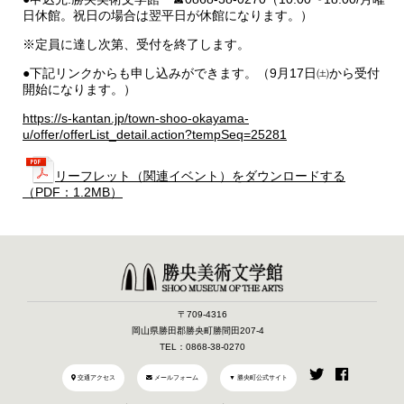
日休館。祝日の場合は翌平日が休館になります。）
※定員に達し次第、受付を終了します。
●下記リンクからも申し込みができます。（9月17日㈯から受付
開始になります。）
https://s-kantan.jp/town-shoo-okayama-
u/offer/offerList_detail.action?tempSeq=25281
リーフレット（関連イベント）をダウンロードする
（PDF：1.2MB）
〒709-4316
岡山県勝田郡勝央町勝間田207-4
TEL：0868-38-0270
交通アクセス
メールフォーム
▼ 勝央町公式サイト