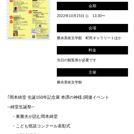
会期
2022年10月15日 ㊏ 13:30〜
会場
勝央美術文学館 町民ギャラリー１ほか
料金
当日の観覧券が必要です
主催
勝央美術文学館
｢岡本綺堂 生誕150年記念展 奇譚の神様｣関連イベント
─綺堂生誕祭─
・東雅夫が読む岡本綺堂
・こども怪談コンクール表彰式